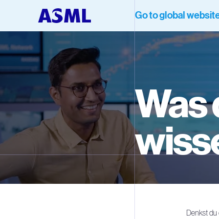
Go to global websit
Was 
wisse
Denkst du 