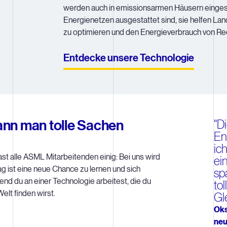
werden auch in emissionsarmen Häusern eingeset
Energienetzen ausgestattet sind, sie helfen Lan
zu optimieren und den Energieverbrauch von R
Entdecke unsere Technologie
ann man tolle Sachen
"D
En
ic
ast alle ASML Mitarbeitenden einig: Bei uns wird
ei
ag ist eine neue Chance zu lernen und sich
sp
nd du an einer Technologie arbeitest, die du
to
elt finden wirst.
Gl
Oks
neu