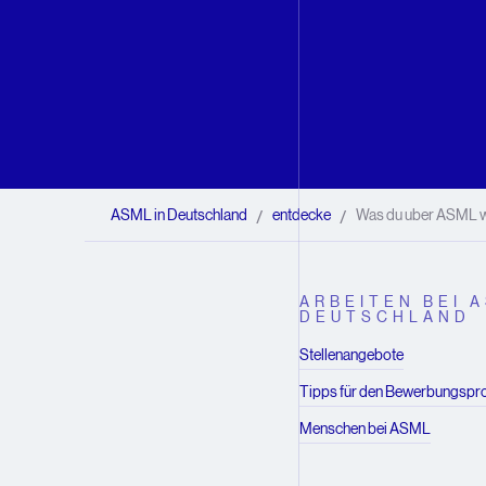
ASML in Deutschland
entdecke
Was du uber ASML wi
/
/
ARBEITEN BEI A
DEUTSCHLAND
Stellenangebote
Tipps für den Bewerbungspr
Menschen bei ASML