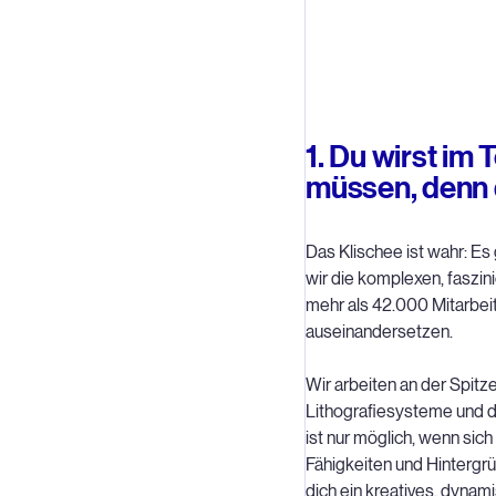
1. Du wirst i
müssen, denn d
Das Klischee ist wahr: Es
wir die komplexen, faszin
mehr als 42.000 Mitarbeit
auseinandersetzen.
Wir arbeiten an der Spitz
Lithografiesysteme und 
ist nur möglich, wenn sic
Fähigkeiten und Hinterg
dich ein kreatives, dynam