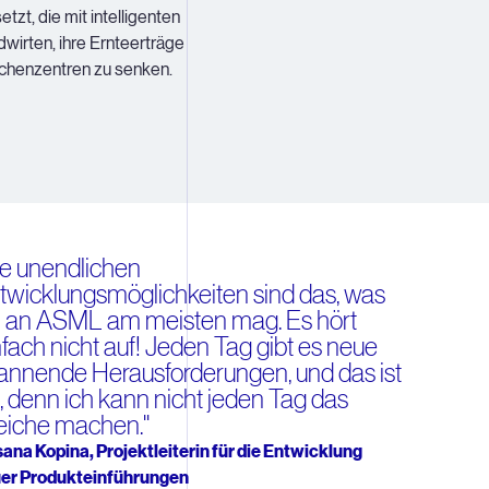
zt, die mit intelligenten
dwirten, ihre Ernteerträge
echenzentren zu senken.
ie unendlichen
twicklungsmöglichkeiten sind das, was
h an ASML am meisten mag. Es hört
nfach nicht auf! Jeden Tag gibt es neue
annende Herausforderungen, und das ist
ll, denn ich kann nicht jeden Tag das
eiche machen."
ana Kopina, Projektleiterin für die Entwicklung
er Produkteinführungen