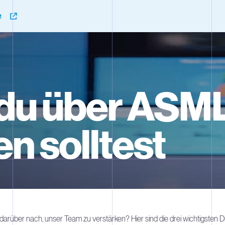
e
du über ASM
n solltest
darüber nach, unser Team zu verstärken? Hier sind die drei wichtigsten Di