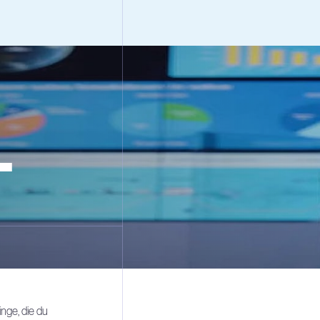
L
nge, die du