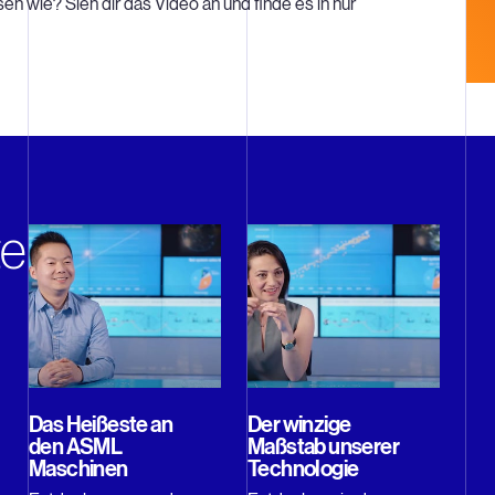
en wie? Sieh dir das Video an und finde es in nur
te
Das Heißeste an
Der winzige
den ASML
Maßstab unserer
Maschinen
Technologie