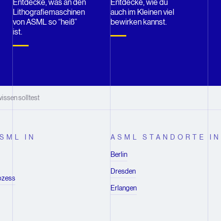
Entdecke, was an den
Entdecke, wie du
Lithografiemaschinen
auch im Kleinen viel
von ASML so “heiß”
bewirken kannst.
ist.
ssen solltest
SML IN
ASML STANDORTE I
Berlin
Dresden
ozess
Erlangen