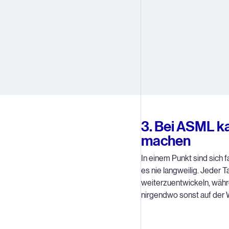
3. Bei ASML k
machen
In einem Punkt sind sich f
es nie langweilig. Jeder T
weiterzuentwickeln, währe
nirgendwo sonst auf der W