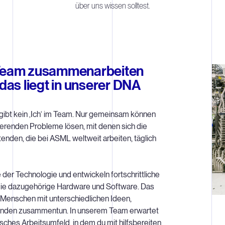
über uns wissen solltest.
m Team zusammenarbeiten
as liegt in unserer DNA
 gibt kein ‚Ich‘ im Team. Nur gemeinsam können
ierenden Probleme lösen, mit denen sich die
enden, die bei ASML weltweit arbeiten, täglich
e der Technologie und entwickeln fortschrittliche
die dazugehörige Hardware und Software. Das
h Menschen mit unterschiedlichen Ideen,
ründen zusammentun. In unserem Team erwartet
isches Arbeitsumfeld, in dem du mit hilfsbereiten