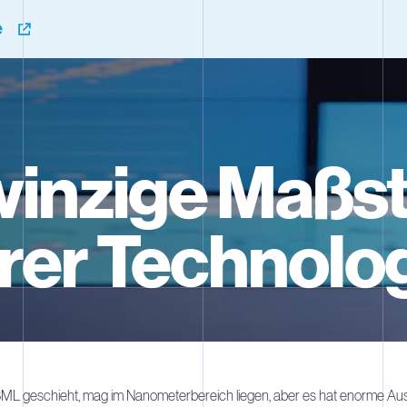
e
winzige Maßs
rer Technolo
ML geschieht, mag im Nanometerbereich liegen, aber es hat enorme Au