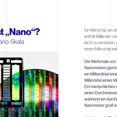
st „Nano“?
Ein Mikrochip von d
enthält Milliarden vo
Nano-Skala
leicht zu verstehen, 
einem Mikrochip se
Die Merkmale von 
Nanometern gemes
ein Milliardstel ei
Millionstel eines M
Ein menschliches 
einen Durchmesse
während ein durchs
Nanometer groß is