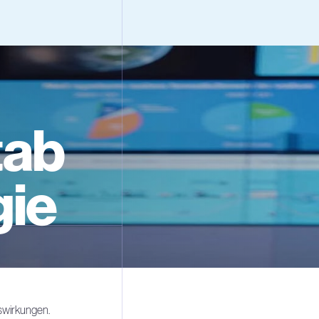
tab
gie
swirkungen.