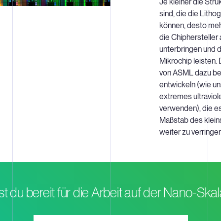
Je kleiner die Str
sind, die die Lith
können, desto meh
die Chiphersteller
unterbringen und 
Mikrochip leisten. 
von ASML dazu bei
entwickeln (wie u
extremes ultraviol
verwenden), die e
Maßstab des klei
weiter zu verringer
st du bereit für die Arbeit auf der Nano-Ska