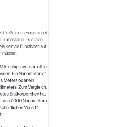
er Größe eines Fingernagels
n Transistoren. Es ist also
wie klein die Funktionen auf
in müssen.
Mikrochips werden oft in
sen. Ein Nanometer ist
nes Meters oder ein
illimeters. Zum Vergleich:
rotes Blutkörperchen hat
r von 7.000 Nanometern,
chnittliches Virus 14
t.