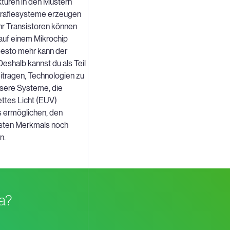
ukturen in den Mustern
ografiesysteme erzeugen
r Transistoren können
 auf einem Mikrochip
desto mehr kann der
Deshalb kannst du als Teil
tragen, Technologien zu
nsere Systeme, die
ettes Licht (EUV)
s ermöglichen, den
nsten Merkmals noch
n.
la?