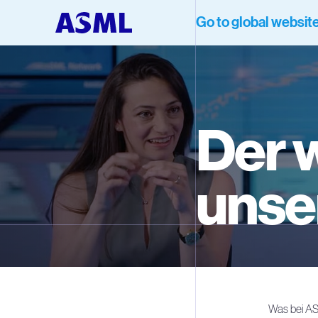
Go to global websit
Der 
unse
Was bei AS