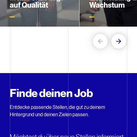
auf Qualität
Wachstum
Stefanie und ihr Team
Vom gelernten
sorgen dafür, dass unsere
Industriemechaniker z
Bauteile unseren Standort in
Leiter Shared Service
der geforderten Qualität
Randolphs Karriere ist
verlassen.
persönlichen und
strukturellen Wachstu
geprägt.
Finde deinen Job
Entdecke passende Stellen, die gut zu deinem
Hintergrund und deinen Zielen passen.