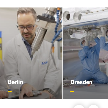
Berlin
Dresden
In Berlin entwickeln und
In Dresden befindet si
fertigen wir wichtige
unser Customer Suppor
Schlüsselkomponenten für
alle ASML Kunden in
die ASML
Deutschland. Außerde