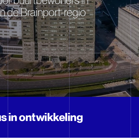
oor buurtbewoners in
n de Brainport-regio
 in ontwikkeling