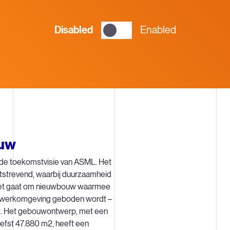
Disabled
Enabled
uw
de toekomstvisie van ASML. Het
tstrevend, waarbij duurzaamheid
 Het gaat om nieuwbouw waarmee
e werkomgeving geboden wordt –
st. Het gebouwontwerp, met een
iefst 47.880 m2, heeft een