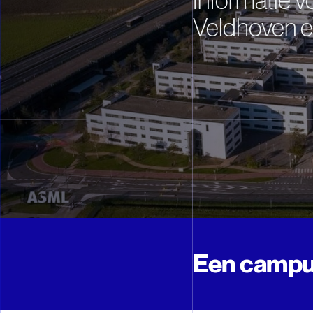
Informatie v
Veldhoven e
Een campus