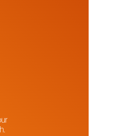
our
h.